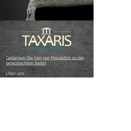
Gelangen Sie hier per Mausklick zu der
gewünschten Seite!
Über uns
Services
Kontakt
Support
Impressum
Datenschutz